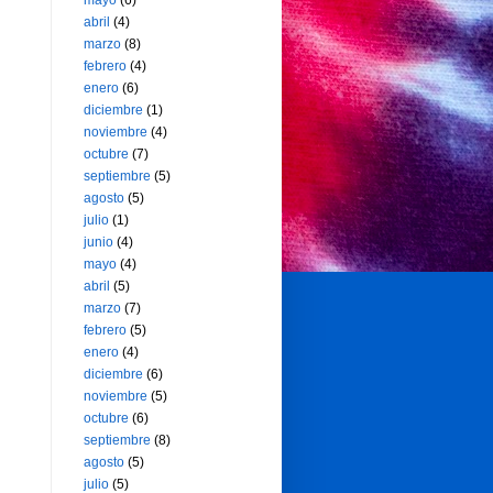
mayo
(6)
abril
(4)
marzo
(8)
febrero
(4)
enero
(6)
diciembre
(1)
noviembre
(4)
octubre
(7)
septiembre
(5)
agosto
(5)
julio
(1)
junio
(4)
mayo
(4)
abril
(5)
marzo
(7)
febrero
(5)
enero
(4)
diciembre
(6)
noviembre
(5)
octubre
(6)
septiembre
(8)
agosto
(5)
julio
(5)