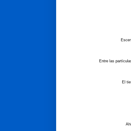
Escen
Entre las partícul
El ti
Ahí