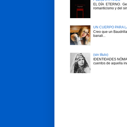
EL DÍA ETERNO. Geor
romanticismo y del sim
UN CUERPO PARA L
Creo que un Baudrilla
banali...
(sin título)
IDENTIDADES NÓMAD
cuentos de aquella in