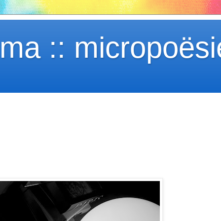
ma :: micropoësi